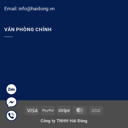
Email: info@haidong.vn
VĂN PHÒNG CHÍNH
Visa
PayPal
Stripe
MasterCard
Cash
On
Công ty TNHH Hải Đông
Delivery