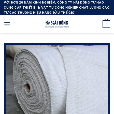
Bỏ
VỚI HƠN 20 NĂM KINH NGHIỆM, CÔNG TY HẢI ĐÔNG TỰ HÀO
CUNG CẤP THIẾT BỊ & VẬT TƯ CÔNG NGHIỆP CHẤT LƯỢNG CAO
qua
TỪ CÁC THƯƠNG HIỆU HÀNG ĐẦU THẾ GIỚI
nội
dung
0