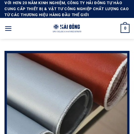
Bỏ
VỚI HƠN 20 NĂM KINH NGHIỆM, CÔNG TY HẢI ĐÔNG TỰ HÀO
CUNG CẤP THIẾT BỊ & VẬT TƯ CÔNG NGHIỆP CHẤT LƯỢNG CAO
qua
TỪ CÁC THƯƠNG HIỆU HÀNG ĐẦU THẾ GIỚI
nội
dung
0