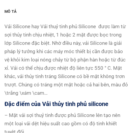
MÔ TẢ
Vải Silicone hay Vải thuỷ tinh phủ Silicone được làm từ
sợi thủy tinh chịu nhiệt, 1 hoặc 2 mặt được bọc trong
lớp Silicone đặc biệt. Nhờ điều này, vải Silicone là giải
pháp lý tưởng khi các máy móc thiết bị cần được bảo
vệ khỏi kim loại nóng chảy từ bộ phận hàn hoặc từ đúc
xỉ. Vải có thể chịu được nhiệt độ liên tực 550 ° C. Mặt
khác, vải thủy tinh tráng Silicone có bề mặt không trơn
trượt. Chúng có tráng một mặt hoặc cả hai bên, màu đỏ
\trắng \xám \cam…
Đặ
c
đ
i
ể
m c
ủ
a V
ả
i th
ủ
y tinh ph
ủ
silicone
– Mặt vải sợi thuỷ tinh được phủ Silicone lên tạo nên
một loại vải dệt hiệu suất cao gồm có độ tinh khiết
tuyệt đối.