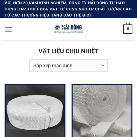
Bỏ
VỚI HƠN 20 NĂM KINH NGHIỆM, CÔNG TY HẢI ĐÔNG TỰ HÀO
CUNG CẤP THIẾT BỊ & VẬT TƯ CÔNG NGHIỆP CHẤT LƯỢNG CAO
qua
TỪ CÁC THƯƠNG HIỆU HÀNG ĐẦU THẾ GIỚI
nội
dung
0
VẬT LIỆU CHỊU NHIỆT