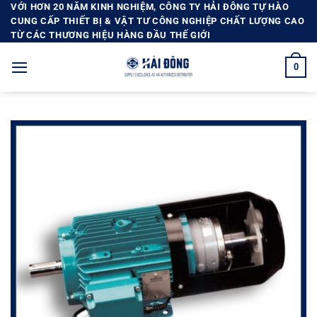
Bỏ
VỚI HƠN 20 NĂM KINH NGHIỆM, CÔNG TY HẢI ĐÔNG TỰ HÀO
CUNG CẤP THIẾT BỊ & VẬT TƯ CÔNG NGHIỆP CHẤT LƯỢNG CAO
qua
TỪ CÁC THƯƠNG HIỆU HÀNG ĐẦU THẾ GIỚI
nội
dung
0