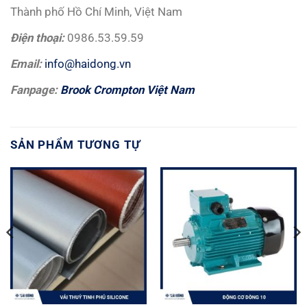
Thành phố Hồ Chí Minh, Việt Nam
Đ
i
ệ
n tho
ạ
i:
0986.53.59.59
Email:
info@haidong.vn
Fanpage:
Brook Crompton Việt Nam
SẢN PHẨM TƯƠNG TỰ