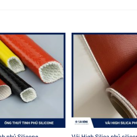
nh phủ Silicone
Vải High Silica phủ silic