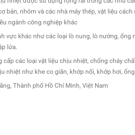
ịu nhiệt được sử dụng rộng rãi trong các nhu cầ
 cơ bản, nhôm và các nhà máy thép, vật liệu cách
iều ngành công nghiệp khác
 vực khác như các loại lò nung, lò nướng, ống nh
ập lửa.
cấp các loại vật liệu chịu nhiệt, chống cháy chất
u nhiệt như khe co giãn, khớp nối, khớp hơi, ống
ắng, Thành phố Hồ Chí Minh, Việt Nam