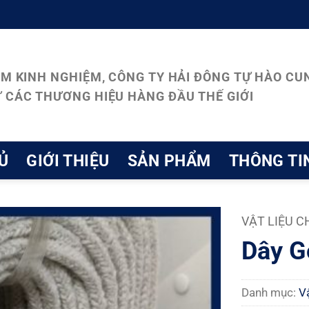
ĂM KINH NGHIỆM, CÔNG TY HẢI ĐÔNG TỰ HÀO CUN
 CÁC THƯƠNG HIỆU HÀNG ĐẦU THẾ GIỚI
Ủ
GIỚI THIỆU
SẢN PHẨM
THÔNG TI
VẬT LIỆU C
Dây G
Danh mục:
Vậ