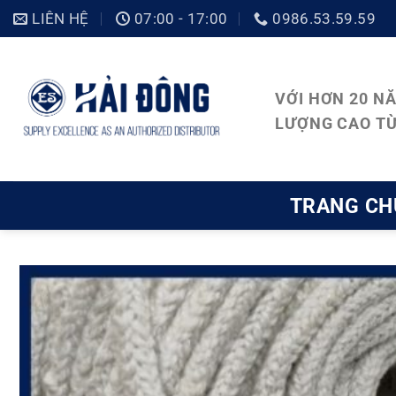
Bỏ
LIÊN HỆ
07:00 - 17:00
0986.53.59.59
qua
nội
VỚI HƠN 20 N
dung
LƯỢNG CAO TỪ
TRANG CH