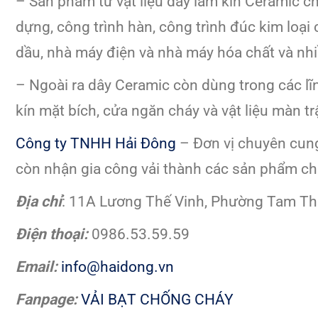
– Sản phầm từ vật liệu dây làm kín Ceramic ch
dựng, công trình hàn, công trình đúc kim loại
dầu, nhà máy điện và nhà máy hóa chất và nh
– Ngoài ra dây Ceramic còn dùng trong các lĩnh
kín mặt bích, cửa ngăn cháy và vật liệu màn tr
Công ty TNHH Hải Đông
– Đơn vị chuyên cung 
còn nhận gia công vải thành các sản phẩm chị
Đị
a ch
ỉ
: 11A Lương Thế Vinh, Phường Tam Th
Đ
i
ệ
n tho
ạ
i:
0986.53.59.59
Email:
info@haidong.vn
Fanpage:
VẢI BẠT CHỐNG CHÁY