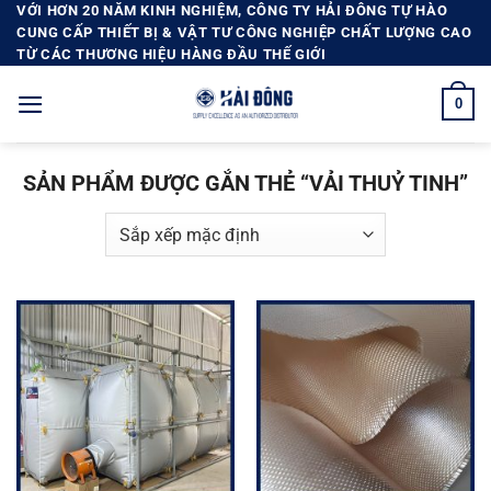
Bỏ
VỚI HƠN 20 NĂM KINH NGHIỆM, CÔNG TY HẢI ĐÔNG TỰ HÀO
CUNG CẤP THIẾT BỊ & VẬT TƯ CÔNG NGHIỆP CHẤT LƯỢNG CAO
qua
TỪ CÁC THƯƠNG HIỆU HÀNG ĐẦU THẾ GIỚI
nội
dung
0
SẢN PHẨM ĐƯỢC GẮN THẺ “VẢI THUỶ TINH”