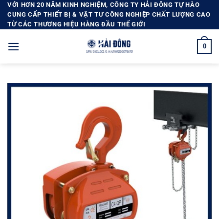
Bỏ
VỚI HƠN 20 NĂM KINH NGHIỆM, CÔNG TY HẢI ĐÔNG TỰ HÀO
CUNG CẤP THIẾT BỊ & VẬT TƯ CÔNG NGHIỆP CHẤT LƯỢNG CAO
qua
TỪ CÁC THƯƠNG HIỆU HÀNG ĐẦU THẾ GIỚI
nội
dung
0