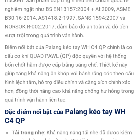
Hackett. Sản phẩm đáp ứng nhiều tiêu chuẩn quốc tế
nghiêm ngặt như BS EN13157:2004 + AI:2009, ASME
B30.16-2014, AS1418.2-1997, SANS 1594:2007 và
NORSOK R-002:2017, đảm bảo độ an toàn và độ bền
vượt trội trong quá trình vận hành.
Điểm nổi bật của Palang kéo tay WH C4 QP chính là cơ
cấu cơ khí QUAD PAWL (QP) độc quyền với hệ thống
bốn chốt hãm được cấp bằng sáng chế. Thiết kế này
giúp tăng khả năng ăn khớp với bánh răng cóc theo cấu
hình lệch tâm, hỗ trợ điều chỉnh và căng xích chính xác
hơn, đồng thời nâng cao khả năng chống hư hỏng trong
quá trình vận hành liên tục.
Palang kéo tay WH
Đặc điểm nổi bật của
C4 QP
Tải trọng nhẹ
: Khả năng nâng tải nhẹ đã được kiểm