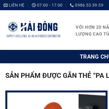
Bỏ
LIÊN HỆ
07:00 - 17:00
0986.53.59.59
qua
nội
VỚI HƠN 20 N
dung
LƯỢNG CAO TỪ
TRANG CH
SẢN PHẨM ĐƯỢC GẮN THẺ “PA 