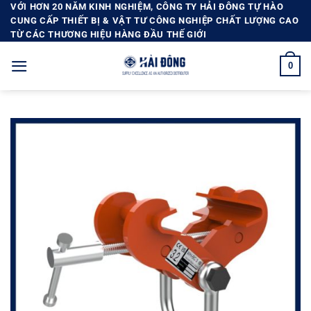
Bỏ
VỚI HƠN 20 NĂM KINH NGHIỆM, CÔNG TY HẢI ĐÔNG TỰ HÀO
CUNG CẤP THIẾT BỊ & VẬT TƯ CÔNG NGHIỆP CHẤT LƯỢNG CAO
qua
TỪ CÁC THƯƠNG HIỆU HÀNG ĐẦU THẾ GIỚI
nội
dung
0