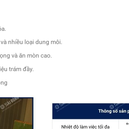
óa.
 và nhiều loại dung môi.
trọng và ăn mòn cao.
iệu trám đầy.
ộng