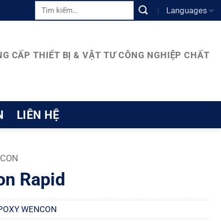
Tìm
Languages
kiếm:
G CẤP THIẾT BỊ & VẬT TƯ CÔNG NGHIỆP CHẤT
N
LIÊN HỆ
NCON
n Rapid
POXY WENCON