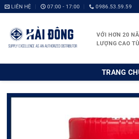
Bỏ
LIÊN HỆ
07:00 - 17:00
0986.53.59.59
qua
nội
VỚI HƠN 20 N
dung
LƯỢNG CAO TỪ
TRANG CH