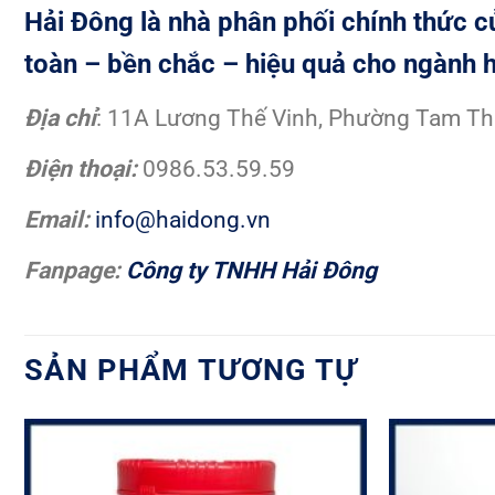
Hải Đông là nhà phân phối chính thức 
toàn – bền chắc – hiệu quả cho ngành h
Đị
a ch
ỉ
: 11A Lương Thế Vinh, Phường Tam Th
Đ
i
ệ
n tho
ạ
i:
0986.53.59.59
Email:
info@haidong.vn
Fanpage:
Công ty TNHH Hải Đông
SẢN PHẨM TƯƠNG TỰ