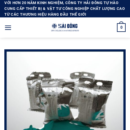
Bỏ
VỚI HƠN 20 NĂM KINH NGHIỆM, CÔNG TY HẢI ĐÔNG TỰ HÀO
CUNG CẤP THIẾT BỊ & VẬT TƯ CÔNG NGHIỆP CHẤT LƯỢNG CAO
qua
TỪ CÁC THƯƠNG HIỆU HÀNG ĐẦU THẾ GIỚI
nội
dung
0