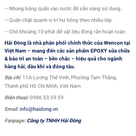
– Nhúng băng quấn vào nước để sẵn sàng sử dụng..
– Quấn chặt quanh vị trí hư hỏng theo nhiều lớp.
– Chờ khoảng 10 phút để vật liệu đóng rắn hoàn toàn.
Hải Đông là nhà phân phối chính thức của Wencon tại
Việt Nam – mang đến các sản phẩm EPOXY sửa chữa
& bảo trì an toàn – bền chắc – hiệu quả cho ngành
hàng hải, dầu khí và đóng tàu.
Đị
a ch
ỉ
: 11A Lương Thế Vinh, Phường Tam Thắng,
Thành phố Hồ Chí Minh, Việt Nam
Đ
i
ệ
n tho
ạ
i:
0986.53.59.59
Email:
info@haidong.vn
Fanpage:
Công ty TNHH Hải Đông