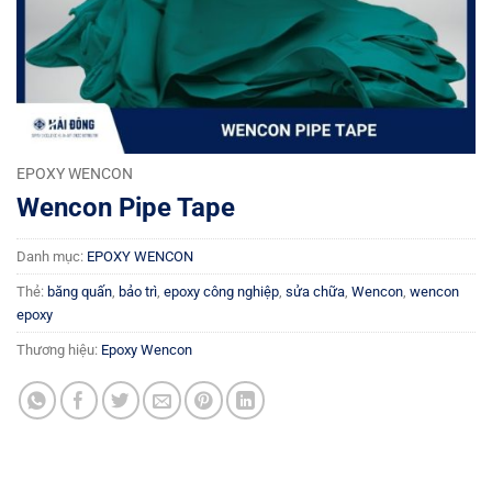
EPOXY WENCON
Wencon Pipe Tape
Danh mục:
EPOXY WENCON
Thẻ:
băng quấn
,
bảo trì
,
epoxy công nghiệp
,
sửa chữa
,
Wencon
,
wencon
epoxy
Thương hiệu:
Epoxy Wencon