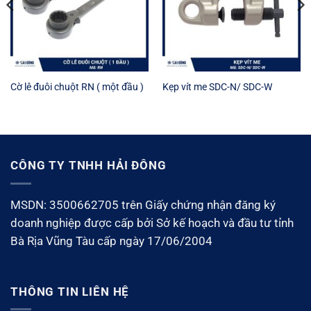
Cờ lê đuôi chuột RN ( một đầu )
Kẹp vít me SDC-N/ SDC-W
CÔNG TY TNHH HẢI ĐÔNG
MSDN: 3500662705 trên Giấy chứng nhận đăng ký
doanh nghiệp được cấp bởi Sở kế hoạch và đầu tư tỉnh
Bà Rịa Vũng Tàu cấp ngày 17/06/2004
THÔNG TIN LIÊN HỆ