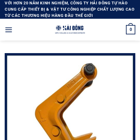
Bỏ
VỚI HƠN 20 NĂM KINH NGHIỆM, CÔNG TY HẢI ĐÔNG TỰ HÀO
CUNG CẤP THIẾT BỊ & VẬT TƯ CÔNG NGHIỆP CHẤT LƯỢNG CAO
qua
TỪ CÁC THƯƠNG HIỆU HÀNG ĐẦU THẾ GIỚI
nội
dung
0