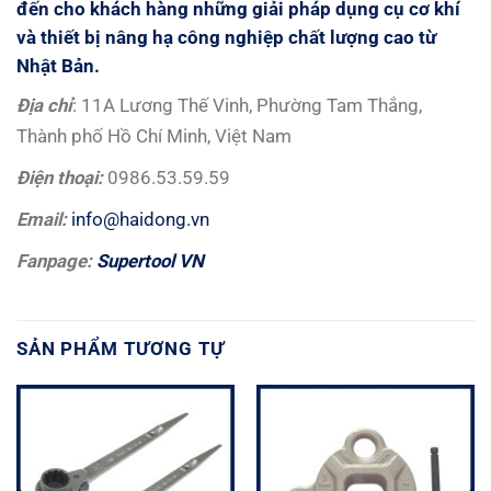
đến cho khách hàng những giải pháp dụng cụ cơ khí
và thiết bị nâng hạ công nghiệp chất lượng cao từ
Nhật Bản.
Đị
a ch
ỉ
: 11A Lương Thế Vinh, Phường Tam Thắng,
Thành phố Hồ Chí Minh, Việt Nam
Đ
i
ệ
n tho
ạ
i:
0986.53.59.59
Email:
info@haidong.vn
Fanpage:
Supertool VN
SẢN PHẨM TƯƠNG TỰ