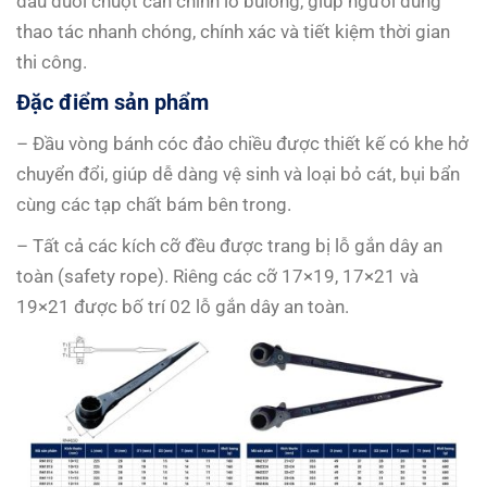
đầu đuôi chuột căn chỉnh lỗ bulông, giúp người dùng
thao tác nhanh chóng, chính xác và tiết kiệm thời gian
thi công.
Đặc điểm sản phẩm
– Đầu vòng bánh cóc đảo chiều được thiết kế có khe hở
chuyển đổi, giúp dễ dàng vệ sinh và loại bỏ cát, bụi bẩn
cùng các tạp chất bám bên trong.
– Tất cả các kích cỡ đều được trang bị lỗ gắn dây an
toàn (safety rope). Riêng các cỡ 17×19, 17×21 và
19×21 được bố trí 02 lỗ gắn dây an toàn.