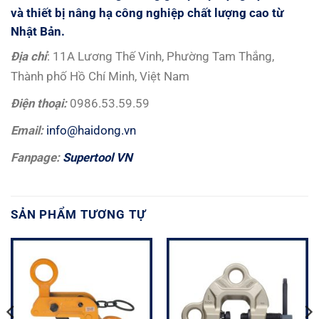
và thiết bị nâng hạ công nghiệp chất lượng cao từ
Nhật Bản.
Đị
a ch
ỉ
: 11A Lương Thế Vinh, Phường Tam Thắng,
Thành phố Hồ Chí Minh, Việt Nam
Đ
i
ệ
n tho
ạ
i:
0986.53.59.59
Email:
info@haidong.vn
Fanpage:
Supertool VN
SẢN PHẨM TƯƠNG TỰ