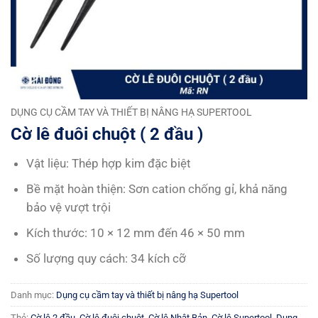
DỤNG CỤ CẦM TAY VÀ THIẾT BỊ NÂNG HẠ SUPERTOOL
Cờ lê đuôi chuột ( 2 đầu )
Vật liệu: Thép hợp kim đặc biệt
Bề mặt hoàn thiện: Sơn cation chống gỉ, khả năng
bảo vệ vượt trội
Kích thước: 10 × 12 mm đến 46 × 50 mm
Số lượng quy cách: 34 kích cỡ
Danh mục:
Dụng cụ cầm tay và thiết bị nâng hạ Supertool
Thẻ:
Cờ lê 2 đầu
,
Cờ lê đuôi chuột
,
Cờ lê Nhật Bản
,
Cờ lê Supertool
,
Dụng