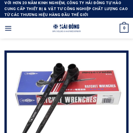
Bỏ
VỚI HƠN 20 NĂM KINH NGHIỆM, CÔNG TY HẢI ĐÔNG TỰ HÀO
CUNG CẤP THIẾT BỊ & VẬT TƯ CÔNG NGHIỆP CHẤT LƯỢNG CAO
qua
TỪ CÁC THƯƠNG HIỆU HÀNG ĐẦU THẾ GIỚI
nội
dung
0