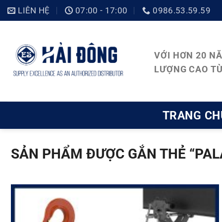
Bỏ
LIÊN HỆ
07:00 - 17:00
0986.53.59.59
qua
nội
VỚI HƠN 20 N
dung
LƯỢNG CAO TỪ
TRANG CH
SẢN PHẨM ĐƯỢC GẮN THẺ “PAL