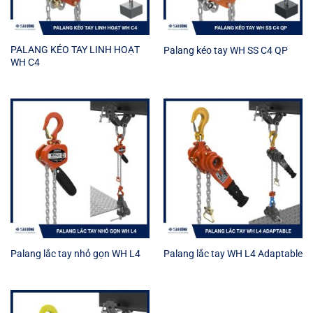
PALANG KÉO TAY LINH HOẠT
Palang kéo tay WH SS C4 QP
WH C4
Palang lắc tay nhỏ gọn WH L4
Palang lắc tay WH L4 Adaptable