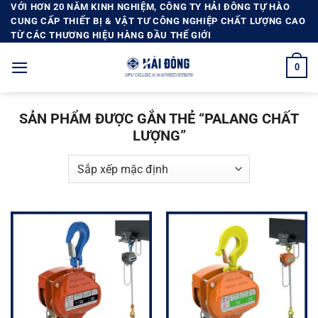
Bỏ
VỚI HƠN 20 NĂM KINH NGHIỆM, CÔNG TY HẢI ĐÔNG TỰ HÀO
CUNG CẤP THIẾT BỊ & VẬT TƯ CÔNG NGHIỆP CHẤT LƯỢNG CAO
qua
TỪ CÁC THƯƠNG HIỆU HÀNG ĐẦU THẾ GIỚI
nội
dung
0
SẢN PHẨM ĐƯỢC GẮN THẺ “PALANG CHẤT
LƯỢNG”