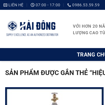
Bỏ
LIÊN HỆ
07:00 - 17:00
0986.53.59.59
qua
nội
VỚI HƠN 20 N
dung
LƯỢNG CAO TỪ
TRANG CH
SẢN PHẨM ĐƯỢC GẮN THẺ “HIỆU