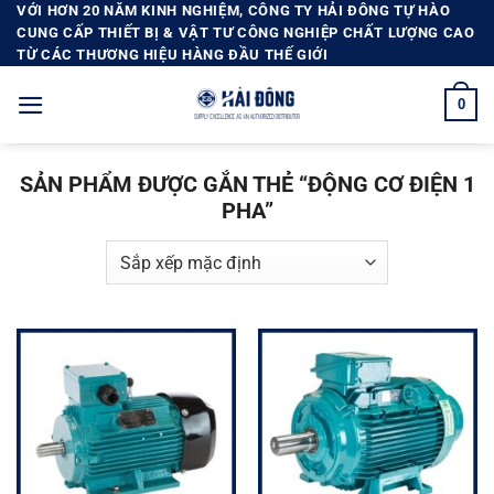
Bỏ
VỚI HƠN 20 NĂM KINH NGHIỆM, CÔNG TY HẢI ĐÔNG TỰ HÀO
CUNG CẤP THIẾT BỊ & VẬT TƯ CÔNG NGHIỆP CHẤT LƯỢNG CAO
qua
TỪ CÁC THƯƠNG HIỆU HÀNG ĐẦU THẾ GIỚI
nội
dung
0
SẢN PHẨM ĐƯỢC GẮN THẺ “ĐỘNG CƠ ĐIỆN 1
PHA”