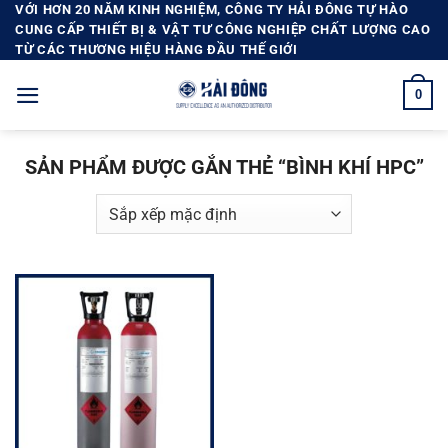
Bỏ
VỚI HƠN 20 NĂM KINH NGHIỆM, CÔNG TY HẢI ĐÔNG TỰ HÀO
CUNG CẤP THIẾT BỊ & VẬT TƯ CÔNG NGHIỆP CHẤT LƯỢNG CAO
qua
TỪ CÁC THƯƠNG HIỆU HÀNG ĐẦU THẾ GIỚI
nội
dung
0
SẢN PHẨM ĐƯỢC GẮN THẺ “BÌNH KHÍ HPC”